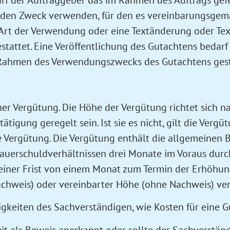
arf der Auftraggeber das im Rahmen des Auftrags gefe
 den Zweck verwenden, für den es vereinbarungsgem
 Art der Verwendung oder eine Textänderung oder Te
stattet. Eine Veröffentlichung des Gutachtens bedarf
m Rahmen des Verwendungszwecks des Gutachtens gest
er Vergütung. Die Höhe der Vergütung richtet sich n
ätigung geregelt sein. Ist sie es nicht, gilt die Verg
e Vergütung. Die Vergütung enthält die allgemeinen
uerschuldverhältnissen drei Monate im Voraus durc
 einer Frist von einem Monat zum Termin der Erhöh
achweis) oder vereinbarter Höhe (ohne Nachweis) ve
igkeiten des Sachverständigen, wie Kosten für eine 
eit als Beweis anerkannt oder sollte der Sachverständ