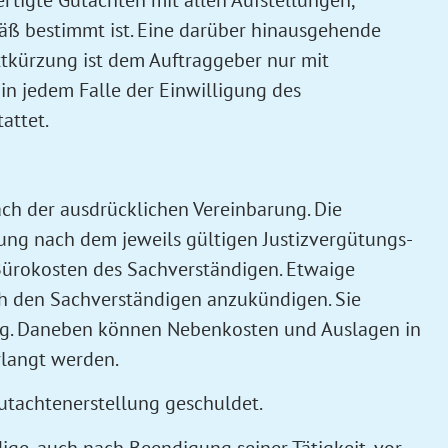
rtigte Gutachten mit allen Aufstellungen,
äß bestimmt ist. Eine darüber hinausgehende
xtkürzung ist dem Auftraggeber nur mit
 in jedem Falle der Einwilligung des
attet.
ach der ausdrücklichen Vereinbarung. Die
ütung nach dem jeweils gültigen Justizvergütungs-
 Bürokosten des Sachverständigen. Etwaige
h den Sachverständigen anzukündigen. Sie
ung. Daneben können Nebenkosten und Auslagen in
rlangt werden.
Gutachtenerstellung geschuldet.
ige, auch nach Beendigung seiner Tätigkeit, vor